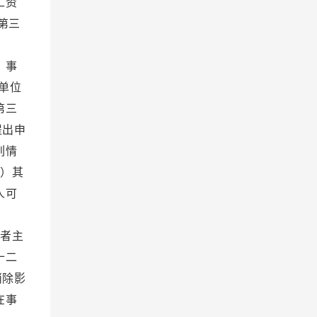
工资
第三
度。
 事
单位
第三
提出申
列情
）其
人可
理。
者主
十二
消除影
在事