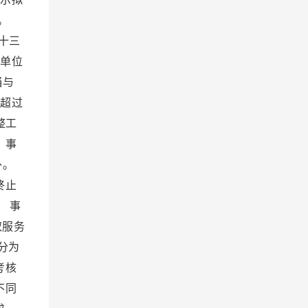
流。
十三
业单位
当与
工超过
整工
 事
外。
终止
 事
取服务
分为
考核
不同