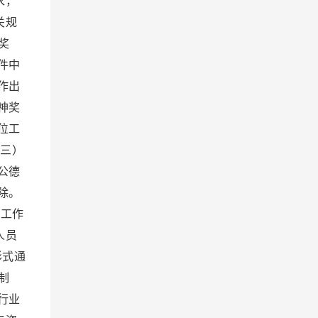
求，
关规
奖
件中
作出
神奖
位工
三）
公德
除。
工作
人员
形式通
制
行业