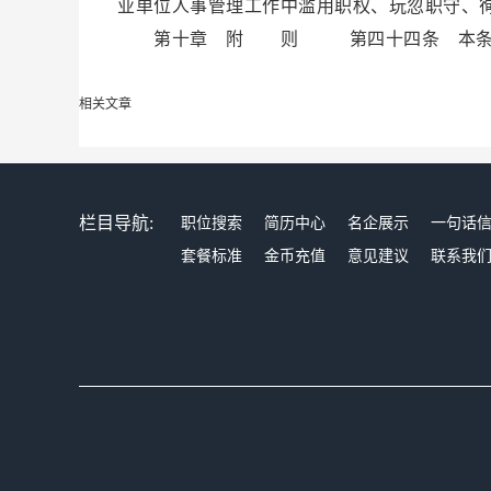
业单位人事管理工作中滥用职权、玩忽职守、
第十章 附 则 第四十四条 本条例自2
相关文章
栏目导航:
职位搜索
简历中心
名企展示
一句话
套餐标准
金币充值
意见建议
联系我