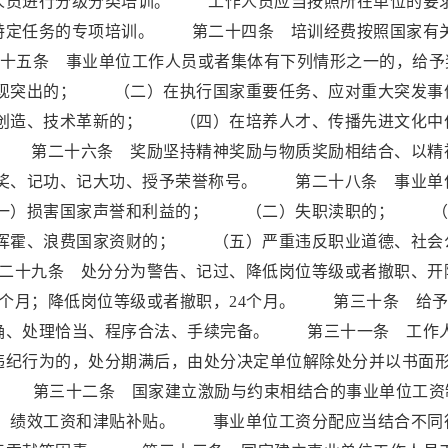
人员进行分级分类培训。 工作人员应当按照所在单位的要
特定任务的专项培训。 第二十四条 培训经费按照国家有
条 事业单位工作人员或者集体有下列情形之一的，给予
现突出的； （二）在执行国家重要任务、应对重大突发事
创造、技术革新的； （四）在培养人才、传播先进文化中
 第二十六条 奖励坚持精神奖励与物质奖励相结合、以精
奖、记功、记大功、授予荣誉称号。 第二十八条 事业单
一）损害国家声誉和利益的； （二）失职渎职的； （
挥霍、浪费国家资财的； （五）严重违反职业道德、社会
十九条 处分分为警告、记过、降低岗位等级或者撤职、开
个月；降低岗位等级或者撤职，24个月。 第三十条 给予
确、处理恰当、程序合法、手续完备。 第三十一条 工作
违纪行为的，处分期满后，由处分决定单位解除处分并以书面
第三十二条 国家建立激励与约束相结合的事业单位工资
、绩效工资和津贴补贴。 事业单位工资分配应当结合不同