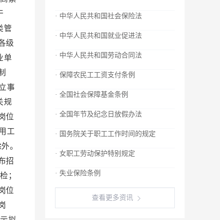
干
· 中华人民共和国社会保险法
类管
· 中华人民共和国就业促进法
各级
· 中华人民共和国劳动合同法
业单
制
· 保障农民工工资支付条例
立事
· 全国社会保障基金条例
关规
· 全国年节及纪念日放假办法
岗位
用工
· 国务院关于职工工作时间的规定
除外。
· 女职工劳动保护特别规定
布招
· 失业保险条例
检；
岗位
查看更多资讯
岗
示拟