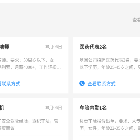
查
洁师
08月06日
医药代表2名
洁师。要求：50周岁以下、女
基因公司招聘医药代表2名，要
利索，月薪4000+，工作轻松，
以下学历，年龄25-45岁之间，
活，不需坐班，适合宝妈、全职
可，需要具有营销经验，从事
。
表或者有医学资质的优先，底薪
看联系方式
查看联系方式
交五险。
机
08月06日
车险内勤1名
车安全驾驶经验，遵纪守法，管
负责车险报价出单，要求：大
薪资面议
历，女性，年龄22-35岁之间
操作，工作态度认真，具有团