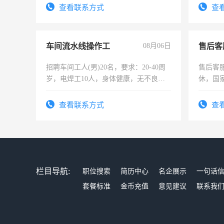
查看联系方式
查
车间流水线操作工
08月06日
售后客
招聘车间工人(男)20名，要求：20-40周
售后客服
岁，电焊工10人，身体健康，无不良嗜
休，国
好。薪资：4500-7000元，标准八人间住
宿，免费发放劳保用品，两班倒，每月
查看联系方式
查
25号准时发放工资，工作时间10小时
栏目导航:
职位搜索
简历中心
名企展示
一句话
套餐标准
金币充值
意见建议
联系我