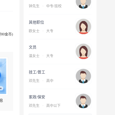
钟先生
·
中专/技校
其他职位
欧女士
·
大专
80金币)
文员
温女士
·
大专
技工/普工
邓先生
·
高中
家政/保安
息
邓先生
·
高中以下