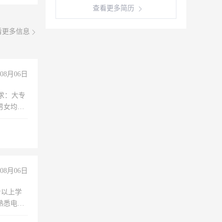
查看更多简历
看更多信息
08月06日
求：大专
男女均
过医药代
+绩效，
08月06日
专以上学
，熟悉电脑
队精神，