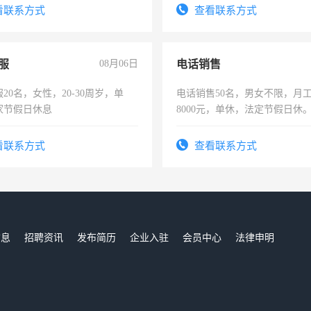
试用期1-3个月，转正后交纳五
看联系方式
查看联系方式
服
08月06日
电话销售
20名，女性，20-30周岁，单
电话销售50名，男女不限，月工资
家节假日休息
8000元，单休，法定节假日休
看联系方式
查看联系方式
信息
招聘资讯
发布简历
企业入驻
会员中心
法律申明
们