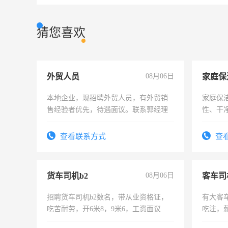
猜您喜欢
外贸人员
08月06日
家庭保
本地企业，现招聘外贸人员，有外贸销
家庭保
售经验者优先，待遇面议。联系郭经理
性、干净
时间灵
太太等
查看联系方式
查
货车司机b2
08月06日
客车司
招聘货车司机b2数名，带从业资格证，
有大客
吃苦耐劳，开6米8，9米6，工资面议
吃注，